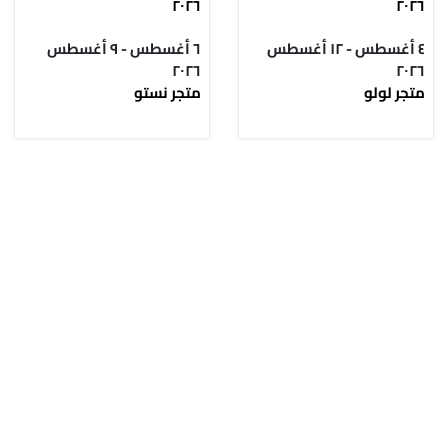
٢٠٢٦
٢٠٢٦
٤ أغسطس - ١٢ أغسطس
٦ أغسطس - ٩ أغسطس
٢٠٢٦
٢٠٢٦
متجر لولو
متجر نستو