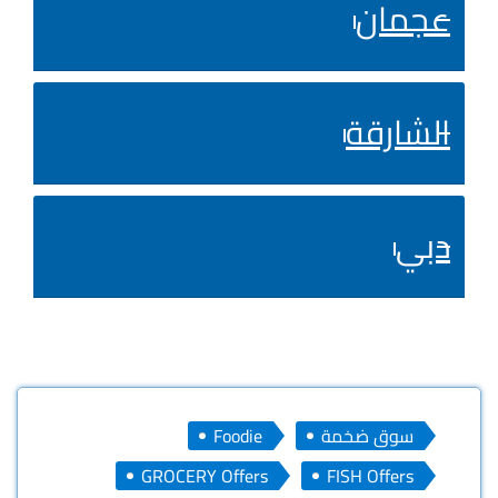
عجمان
الشارقة
دبي
سوق ضخمة
Foodie
GROCERY Offers
FISH Offers