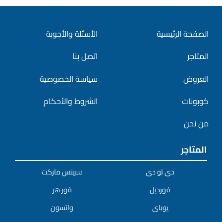
الصفحة الرئيسية
الأسئلة والأجوبة
المتاجر
اتصل بنا
العروض
سياسة الخصوصية
كوبونات
الشروط والأحكام
من نحن
المتاجر
دى تو دى
سبينس ماركت
فورديل
فور هر
يوباى
واتسون