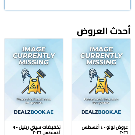
أحدث العروض
عروض لولو - ٤ أغسطس
تخفيضات سيتي ريتيل - ٩
٢٠٢٦
أغسطس ٢٠٢٦