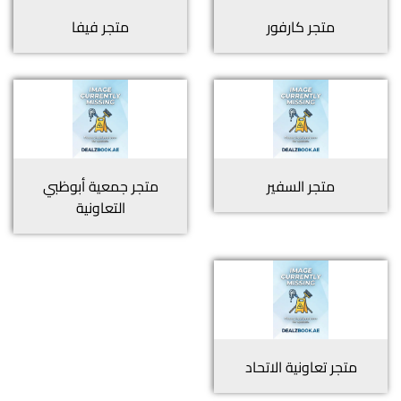
متجر
كارفور
متجر
فيفا
متجر
السفير
متجر
جمعية أبوظبي
التعاونية
متجر
تعاونية الاتحاد