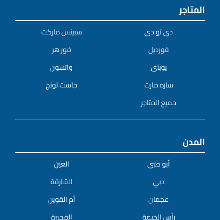
المتاجر
دى تو دى
سبينس ماركت
فورديل
فور هر
يوباى
واتسون
ساره مارت
جاست لونج
جميع المتاجر
المدن
أبو ظبى
العين
دبي
الشارقة
عجمان
أم القوين
رأس الخيمة
الفجيرة