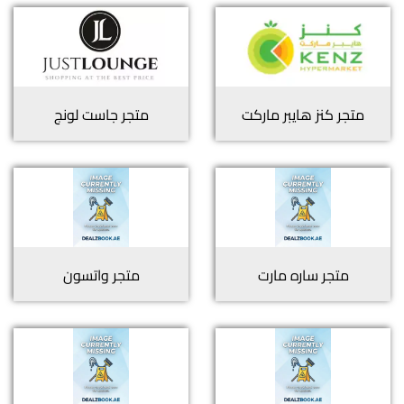
متجر
كنز هايبر ماركت
متجر
جاست لونج
متجر
ساره مارت
متجر
واتسون