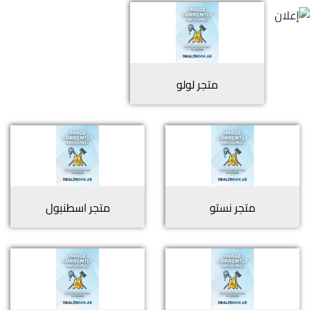
متجر
لولو
متجر
نستو
متجر
اسطنبول