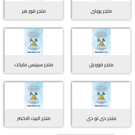
متجر
يوباى
متجر
فور هر
متجر
فورديل
متجر
سبينس ماركت
متجر
دى تو دى
متجر
البيت الاخضر