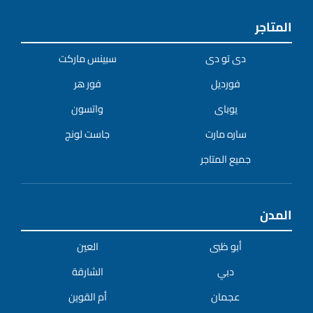
المتاجر
دى تو دى
سبينس ماركت
فورديل
فور هر
يوباى
واتسون
ساره مارت
جاست لونج
جميع المتاجر
المدن
أبو ظبى
العين
دبي
الشارقة
عجمان
أم القوين