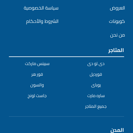
العروض
سياسة الخصوصية
كوبونات
الشروط والأحكام
من نحن
المتاجر
دى تو دى
سبينس ماركت
فورديل
فور هر
يوباى
واتسون
ساره مارت
جاست لونج
جميع المتاجر
المدن