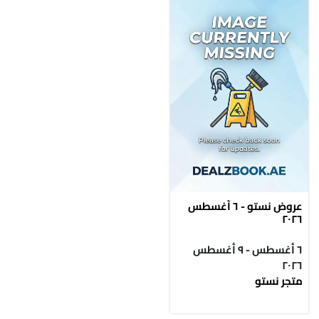
عروض نستو - ٦ أغسطس
٢٠٢٦
٦ أغسطس - ٩ أغسطس
٢٠٢٦
متجر نستو