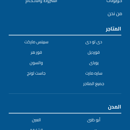
كوبونات
الشروط والأحكام
من نحن
المتاجر
دى تو دى
سبينس ماركت
فورديل
فور هر
يوباى
واتسون
ساره مارت
جاست لونج
جميع المتاجر
المدن
أبو ظبى
العين