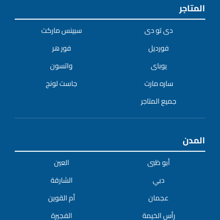
المتاجر
دى تو دى
سبينس ماركت
فورديل
فور هر
يوباى
واتسون
ساره مارت
جاست لونج
جميع المتاجر
المدن
أبو ظبى
العين
دبي
الشارقة
عجمان
أم القوين
رأس الخيمة
الفجيرة