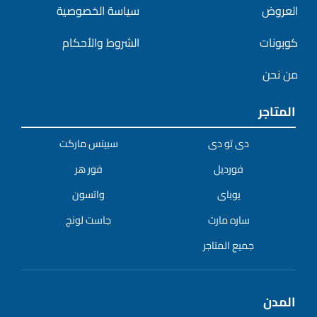
العروض
سياسة الخصوصية
كوبونات
الشروط والأحكام
من نحن
المتاجر
دى تو دى
سبينس ماركت
فورديل
فور هر
يوباى
واتسون
ساره مارت
جاست لونج
جميع المتاجر
المدن