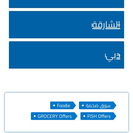
الشارقة
دبي
سوق ضخمة
Foodie
GROCERY Offers
FISH Offers