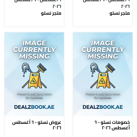
٢٠٢٦
٢٠٢٦
متجر نستو
متجر نستو
خصومات نستو - ٦
عروض نستو - ٦ أغسطس
أغسطس ٢٠٢٦
٢٠٢٦