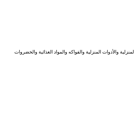
ى ٢٧ مارس ٢٠٢٤ في مشرف في عجمان على الأجهزة المنزلية والأدوات المنزلية والفواكه والمواد الغذائية والخضروات