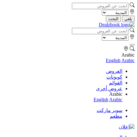
يلغي
البحث
Arabic
English
Arabic
العروض
كوبونات
القوائم
عروض أخرى
Arabic
English
Arabic
سوبر ماركت
مطعم