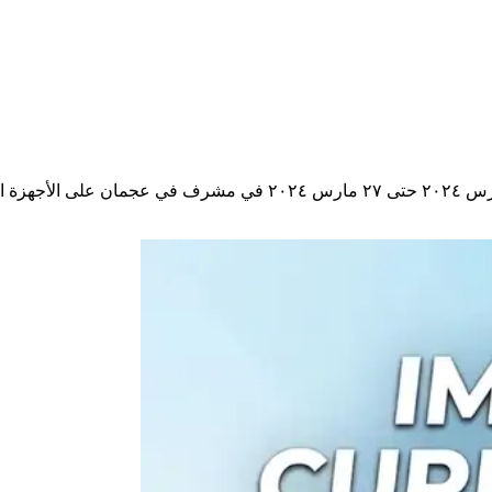
اكتشف أحدث الخصومات والعروض من نستو في الإمارات من ٢٧ مارس ٢٠٢٤ حت