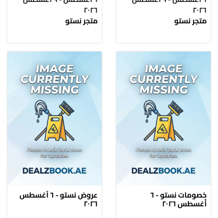
٢٠٢٦
٢٠٢٦
متجر نستو
متجر نستو
خصومات نستو - ٦
عروض نستو - ٦ أغسطس
أغسطس ٢٠٢٦
٢٠٢٦