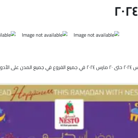
اكتشف أحدث العروض والخصومات من نستو في الإمارات من ٢٠ مارس ٢٠٢٤ حتى ٢٠ مارس ٤