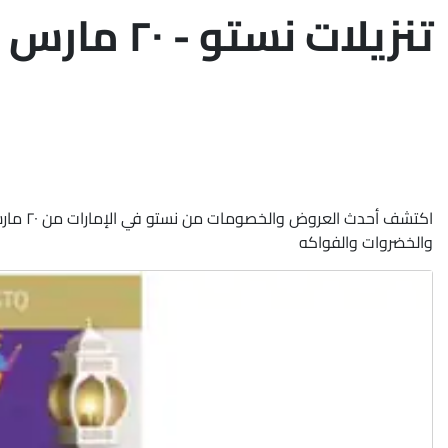
تنزيلات نستو - ٢٠ مارس ٢٠٢٤
والخضروات والفواكه