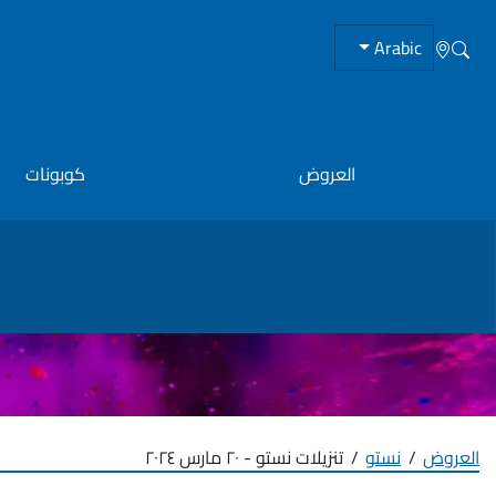
Arabic
العروض
كوبونات
العروض
نستو
تنزيلات نستو - ٢٠ مارس ٢٠٢٤