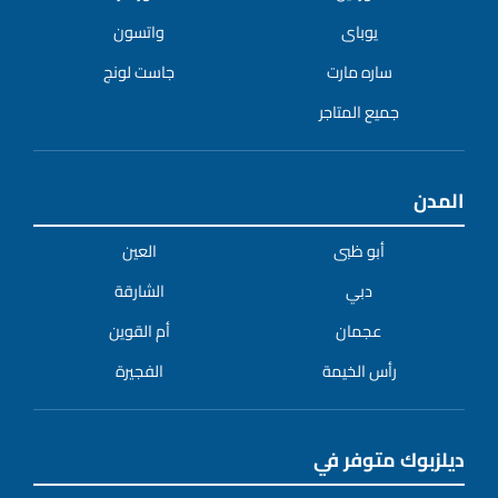
يوباى
واتسون
ساره مارت
جاست لونج
جميع المتاجر
المدن
أبو ظبى
العين
دبي
الشارقة
عجمان
أم القوين
رأس الخيمة
الفجيرة
ديلزبوك متوفر في