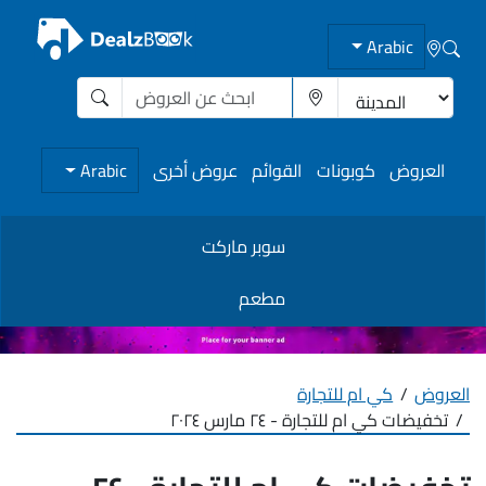
Arabic
العروض
كوبونات
القوائم
عروض أخرى
Arabic
سوبر ماركت
مطعم
العروض
كي ام للتجارة
تخفيضات كي ام للتجارة - ٢٤ مارس ٢٠٢٤