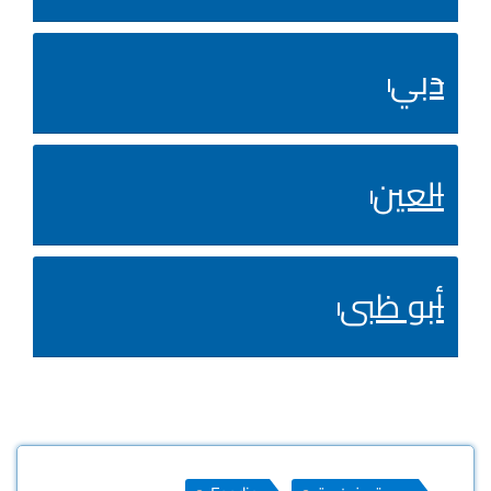
دبي
العين
أبو ظبى