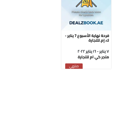
فرحة نهاية الأسبوع 7 يناير -
ك.إم.للتجارة
٧ يناير - ١٦ يناير ٢٠٢٢
متجر كي ام للتجارة
منتهي