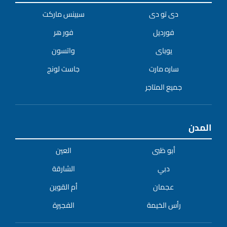
دى تو دى
سبينس ماركت
فورديل
فور هر
يوباى
واتسون
ساره مارت
جاست لونج
جميع المتاجر
المدن
أبو ظبى
العين
دبي
الشارقة
عجمان
أم القوين
رأس الخيمة
الفجيرة