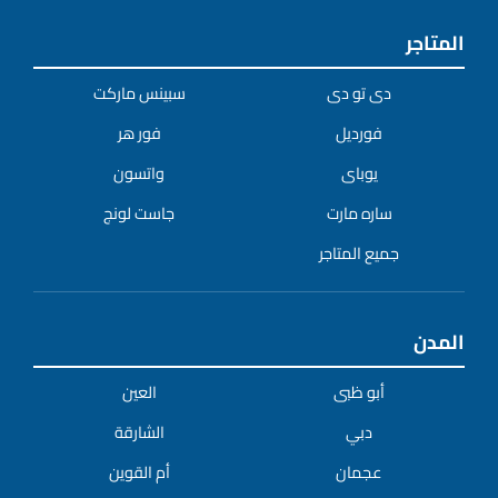
المتاجر
دى تو دى
سبينس ماركت
فورديل
فور هر
يوباى
واتسون
ساره مارت
جاست لونج
جميع المتاجر
المدن
أبو ظبى
العين
دبي
الشارقة
عجمان
أم القوين