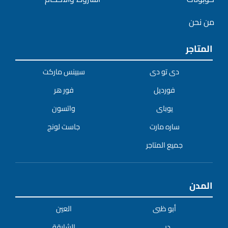
من نحن
المتاجر
دى تو دى
سبينس ماركت
فورديل
فور هر
يوباى
واتسون
ساره مارت
جاست لونج
جميع المتاجر
المدن
أبو ظبى
العين
دبي
الشارقة