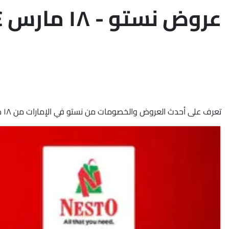
عروض نستو - ١٨ مارس ٢٠٢٤
تعرف على أحدث العروض والخصومات من نستو في الإمارات من ١٨ مارس ٢٠٢٤ حتى ٢٠ مارس ٢٠٢٤ في جافزا في دبي على الأجهزة المنزلية والأدوات المنزلية والمواد الغذائية والخضروات والفواكه والمخبوزات