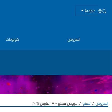
Arabic
العروض
كوبونات
العروض
نستو
عروض نستو - ١٨ مارس ٢٠٢٤