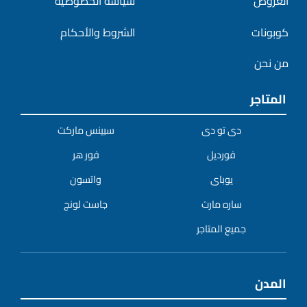
العروض
سياسة الخصوصية
كوبونات
الشروط والأحكام
من نحن
المتاجر
دى تو دى
سبينس ماركت
فورديل
فور هر
يوباى
واتسون
ساره مارت
جاست لونج
جميع المتاجر
المدن