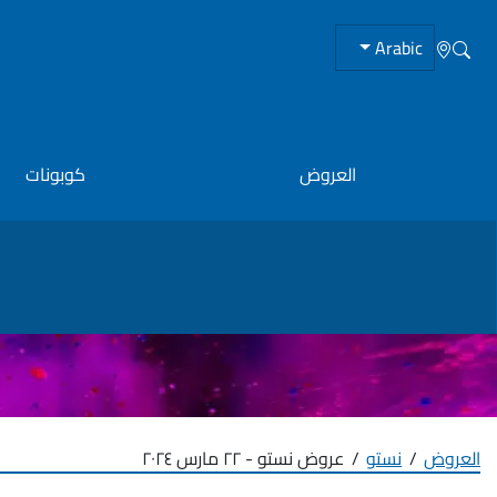
Arabic
العروض
كوبونات
العروض
نستو
عروض نستو - ٢٢ مارس ٢٠٢٤