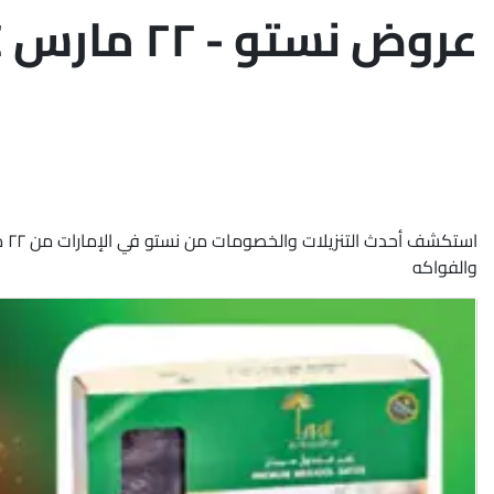
عروض نستو - ٢٢ مارس ٢٠٢٤
والفواكه