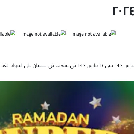
استكشف أحدث التنزيلات والخصومات من نستو في الإمارات من ٢٢ مارس ٢٠٢٤ حتى