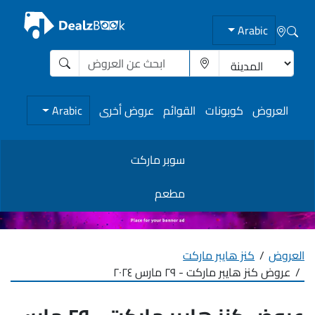
Arabic
العروض
كوبونات
القوائم
عروض أخرى
Arabic
سوبر ماركت
مطعم
العروض
كنز هايبر ماركت
عروض كنز هايبر ماركت - ٢٩ مارس ٢٠٢٤