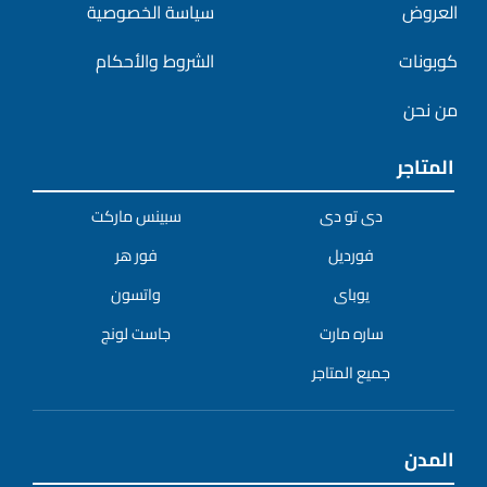
العروض
سياسة الخصوصية
كوبونات
الشروط والأحكام
من نحن
المتاجر
دى تو دى
سبينس ماركت
فورديل
فور هر
يوباى
واتسون
ساره مارت
جاست لونج
جميع المتاجر
المدن