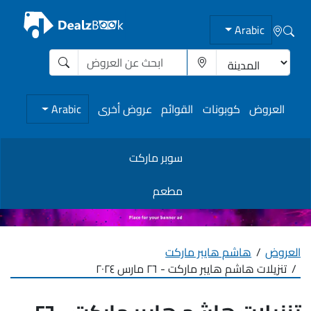
Arabic
العروض
كوبونات
القوائم
عروض أخرى
Arabic
سوبر ماركت
مطعم
العروض
هاشم هايبر ماركت
تنزيلات هاشم هايبر ماركت - ٢٦ مارس ٢٠٢٤