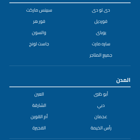
دى تو دى
سبينس ماركت
فورديل
فور هر
يوباى
واتسون
ساره مارت
جاست لونج
جميع المتاجر
المدن
أبو ظبى
العين
دبي
الشارقة
عجمان
أم القوين
رأس الخيمة
الفجيرة