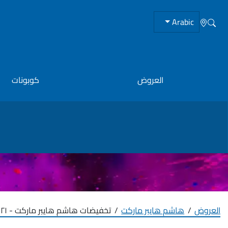
Arabic
العروض
كوبونات
العروض
هاشم هايبر ماركت
تخفيضات هاشم هايبر ماركت - ٢١ مارس ٢٠٢٤