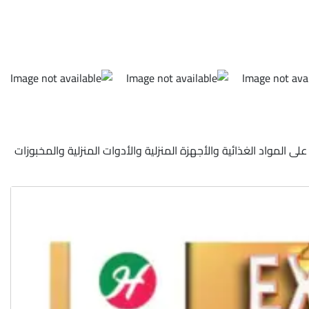
رات من ٢١ مارس ٢٠٢٤ حتى ٢٤ مارس ٢٠٢٤ في جميع الفروع في عجمان على المواد الغذائية والأجهزة المنزلية والأدوات المنزلية والمخبوزات