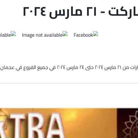
مارس ٢٠٢٤
اكتشف أحدث العروض والخصومات من هاشم هايبر ماركت في الإما