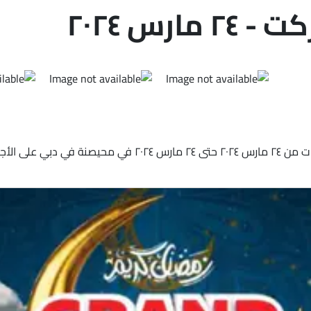
رس ٢٠٢٤
اكتشف أحدث الخصومات والعروض من جراند هايبر ماركت في الإمارا