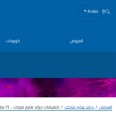
Arabic
العروض
كوبونات
العروض
جراند هايبر ماركت
تخفيضات جراند هايبر ماركت - ٢٤ مارس ٢٠٢٤