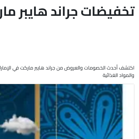
تخفيضات جراند هايبر ماركت - ٢٤ ما
والمواد الغذائية