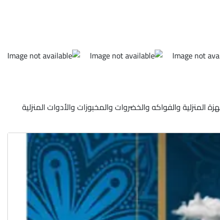
ت من ٢٤ مارس ٢٠٢٤ حتى ٢٤ مارس ٢٠٢٤ في محيصنة في دبي على الأجهزة المنزلية والفواكه والخضروات والمخبوزات والأدوات المنزلية