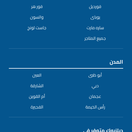
فورديل
فور هر
يوباى
واتسون
ساره مارت
جاست لونج
جميع المتاجر
المدن
أبو ظبى
العين
دبي
الشارقة
عجمان
أم القوين
رأس الخيمة
الفجيرة
ديلزبوك متوفر في