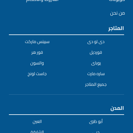
من نحن
المتاجر
دى تو دى
سبينس ماركت
فورديل
فور هر
يوباى
واتسون
ساره مارت
جاست لونج
جميع المتاجر
المدن
أبو ظبى
العين
دبي
الشارقة