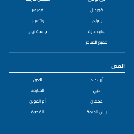
فورديل
فور هر
يوباى
واتسون
ساره مارت
جاست لونج
جميع المتاجر
المدن
أبو ظبى
العين
دبي
الشارقة
عجمان
أم القوين
رأس الخيمة
الفجيرة