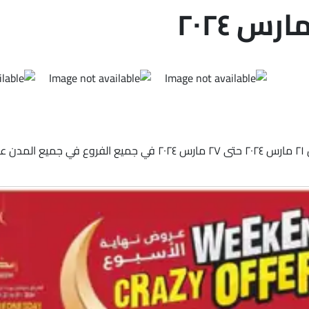
اكتشف أحدث الخصومات والعروض من أنصار جاليرى في الإمارات من ٢١ مارس 