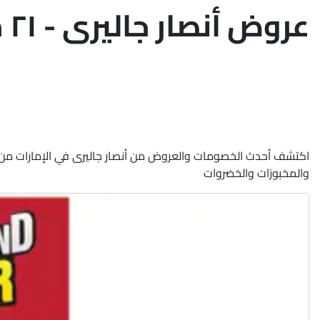
عروض أنصار جاليرى - ٢١ مارس ٢٠٢٤
والمخبوزات والخضروات