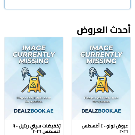
أحدث العروض
عروض لولو - ٤ أغسطس
تخفيضات سيتي ريتيل - ٩
٢٠٢٦
أغسطس ٢٠٢٦