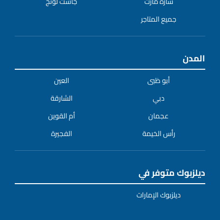
ساره مارت
جاست لونج
جميع المتاجر
المدن
أبو ظبى
العين
دبي
الشارقة
عجمان
أم القوين
رأس الخيمة
الفجيرة
ديلزبوك متوفر في
ديلزبوك الإمارات