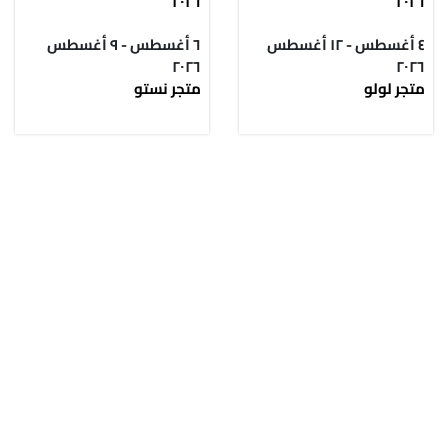
٢٠٢٦
٢٠٢٦
٤ أغسطس - ١٢ أغسطس
٦ أغسطس - ٩ أغسطس
٢٠٢٦
٢٠٢٦
متجر لولو
متجر نستو