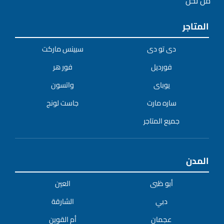
من نحن
المتاجر
دى تو دى
سبينس ماركت
فورديل
فور هر
يوباى
واتسون
ساره مارت
جاست لونج
جميع المتاجر
المدن
أبو ظبى
العين
دبي
الشارقة
عجمان
أم القوين